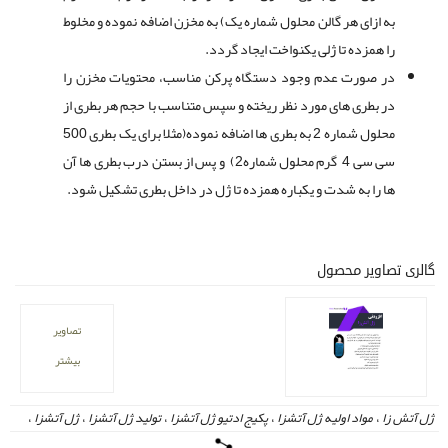
به ازای هر گالن محلول شماره یک) به مخزن اضافه نموده و مخلوط
را همزده تا ژلی یکنواخت ایجاد گردد.
در صورت عدم وجود دستگاه پرکن مناسب، محتویات مخزن را
در بطری های مورد نظر ریخته و سپس متناسب با حجم هر بطری از
محلول شماره 2 به بطری‏ ها اضافه نموده(مثلا برای یک بطری 500
سی‏ سی 4 گرم محلول شماره2) و پس از بستن درب بطری‏ ها آن‏
ها را به شدت و یکباره همزده تا ژل در داخل بطری تشکیل شود.
گالری تصاویر محصول
تصاویر
بیشتر
ژل آتش زا
،
مواد اولیه ژل آتشزا
،
پکیج ادتیو ژل آتشزا
،
تولید ژل آتشزا
،
ژل آتشزا
،
بسته افزودنی ژل آتشزا
،
ژل الکل
،
سوخت ژلی
،
ژل آتشزنه
،
روش تولید ژل آتشزا
،