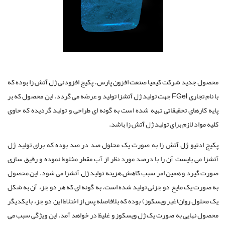
محصول جدید شرکت کیمیا صنعت افزون پارس، پکیج افزودنی ژل آتش‏ زا بوده که
با نام تجاری
FGel
جهت تولید ژل آتش‏زا تولید و عرضه می ‏گردد. این محصول که بر
پایه کارهای تحقیقاتی تهیه شده است به گونه‏ ای طراحی و تولید گردیده که حاوی
کلیه مواد لازم برای تولید ژل آتش ‏زا ‏باشد.
پکیج ادتیو ژل آتش ‏زا به صورت یک محلول صد در صد بوده که برای تولید ژل
آتش‏زا می‏ بایست آن را با درصد مورد نظر از آب مقطر مخلوط نموده و رقیق ‏سازی
صورت گیرد و همین امر سبب کاهش هزینه تولید ژل آتش‏زا می ‏شود. این محصول
به صورت یک مایع دو جزئی تولید شده است، به گونه ‎‏ای که هر دو جزء آن به شکل
یک محلول روان(غیر ویسکوز) بوده که بلافاصله پس از اختلاط این دو جزء با یکدیگر
محصول نهایی به صورت یک ژل ویسکوز و غلیظ در خواهد آمد. این ویژگی سبب می