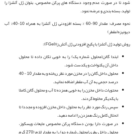
‏شود تا در صورت عدم وجود دستگاه ‏های پرکن مخصوص، بتوان ژل آتش‏زا را
تولید، بسته‏ بندی و عرضه نمود.
نحوه مصرف: مقدار 90-60 % بسته افزودنی ژل آتش‏زا به همراه 10-40% آب
دیونیزه(مقطر)
روش تولید ژل آتش‏زا با پکیج افزودنی ژل آتش ‏زا(
FGel
):
ابتدا گالن(محلول شماره یک) را به خوبی تکان داده تا محلول
داخل آن یکنواخت و یکدست شود.
محلول داخل گالن را در مخزن مورد نظر ریخته و به مقدار 10 - 40
درصد حجمی به آن آب مقطر اضافه نمائید.
محتویات داخل مخزن را به خوبی همزده تا آب و محلول گالن کاملا
با یکدیگر مخلوط گردند.
سپس رنگ مورد نظر را به محلول داخل مخزن افزوده و مجددا تا
انحلال کامل رنگ همزدن را ادامه دهید.
در صورت دارا بودن دستگاه پرکن مخصوص مایعات ویسکوز،
محلول داخل بطری(محلول شماره دو) را به مقدار لازم (270 گرم