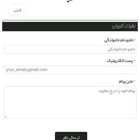
نحوه تولید ژل آتش زا
،
ساخت ژل آتشزا
،
تولید ژل آتشزا
،
تولید ژل الکلی
،
تولید الکل
قبلی
ژل
،
ساخت ژل
،
پکیج افزودنی ژل آتش زا
،
فرمول ژل آتشزا
،
نظرات کاربران
*
نام و نام خانوادگی
*
پست الکترونیک
*
متن پیام
ارسال نظر