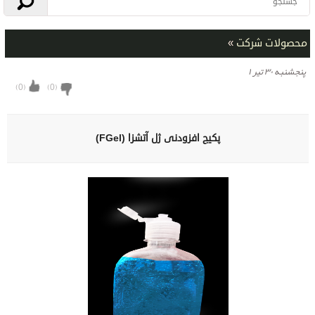
محصولات شرکت
»
پنجشنبه ۳۰ تیر ۱
)
0
(
)
0
(
پکیج افزودنی ژل آتش‏زا (FGel)