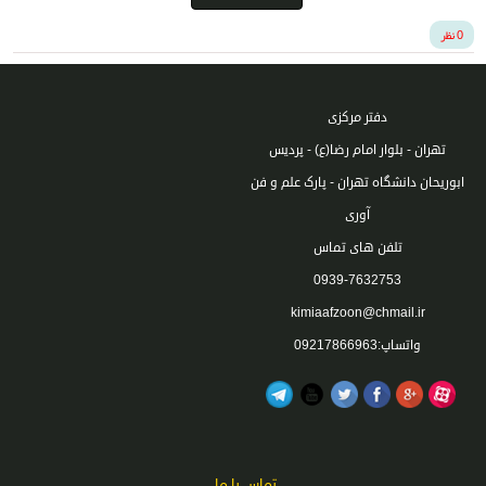
0 نظر
دفتر مرکزی
تهران - بلوار امام رضا(ع) - پردیس
ابوریحان دانشگاه تهران - پارک علم و فن
آوری
تلفن های تماس
0939-7632753​
kimiaafzoon@chmail.ir
واتساپ:09217866963
تماس با ما