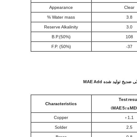
Appearance
Clear
Water mass %
3.8
3.0
Reserve Alkalinity
B.P.(50%)
108
F.P. (50%)
-37
دیخ تولید شده MAE Add
Test resu
Characteristics
(MAE 5% & ME
Copper
+ 1.1
Solder
2.5