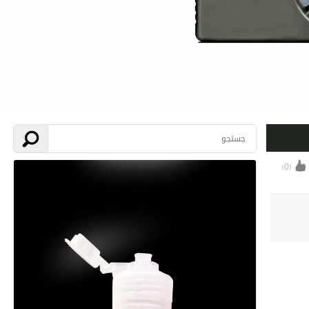
)
0
(