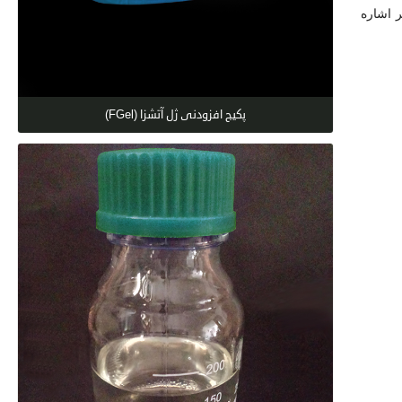
زیر اشاره
پکیج افزودنی ژل آتش‏زا (FGel)