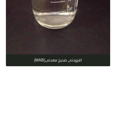
افزودنی ضدیخ معدنی(MAB)