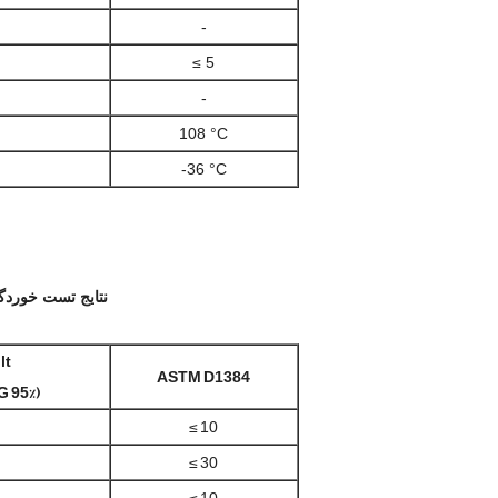
-
≤ 5
-
108 °C
-36 °C
نتایج تست خوردگی ض
lt
ASTM D1384
G 95%)
≤ 10
≤ 30