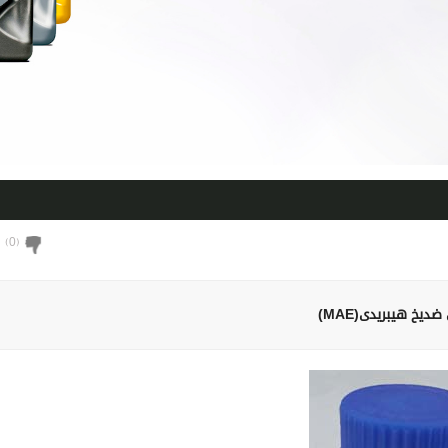
)
0
(
دیخ هیبریدی(MAE)