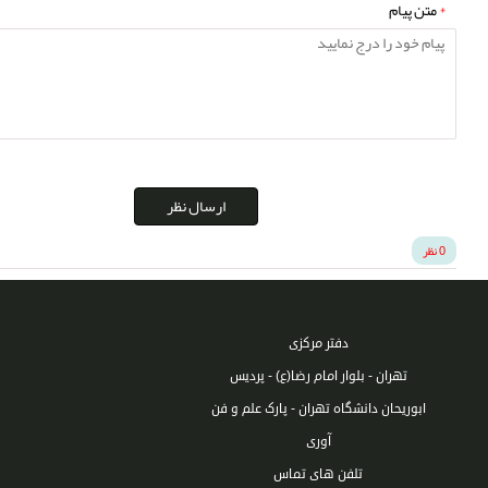
*
متن پیام
ارسال نظر
0 نظر
دفتر مرکزی
تهران - بلوار امام رضا(ع) - پردیس
ابوریحان دانشگاه تهران - پارک علم و فن
آوری
تلفن های تماس